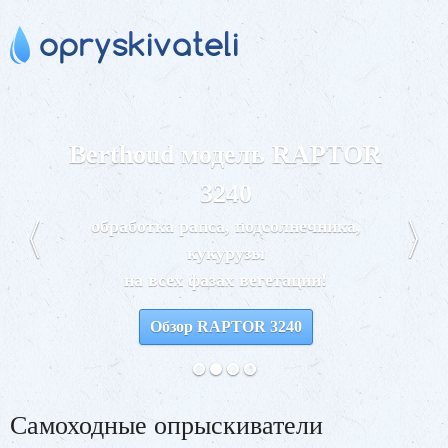
Berthoud модель RAPTOR
3240
обработка рапса, подсолнечника,
кукурузы
на всех фазах вегетации!
Обзор RAPTOR 3240
Самоходные опрыскиватели