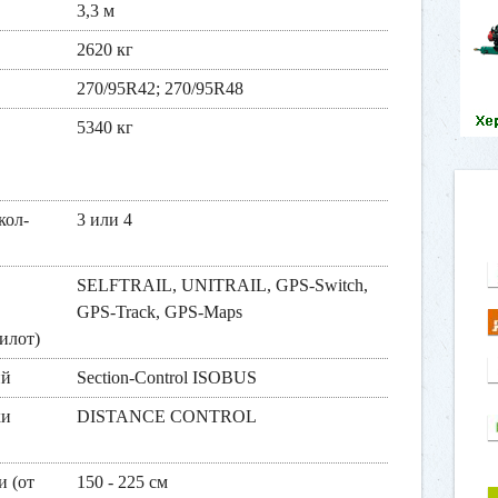
3,3 м
2620 кг
270/95R42; 270/95R48
5340 кг
кол-
3 или 4
SELFTRAIL, UNITRAIL, GPS-Switch,
GPS-Track, GPS-Maps
илот)
ий
Section-Control ISOBUS
ки
DISTANCE CONTROL
 (от
150 - 225 см