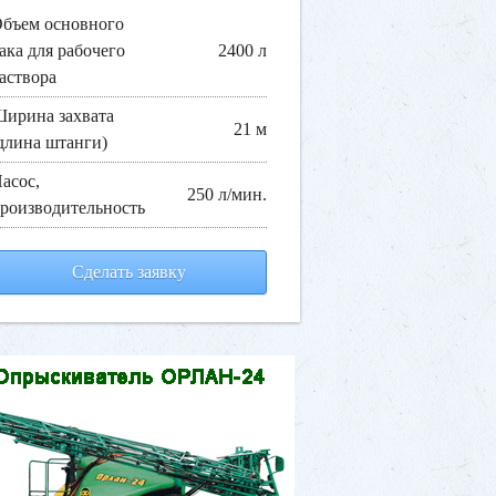
бъем основного
ака для рабочего
2400 л
аствора
ирина захвата
21 м
длина штанги)
асос,
250 л/мин.
роизводительность
Сделать заявку