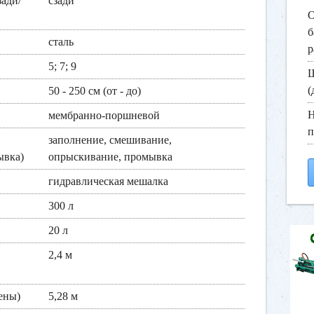
ади/
сзади
О
б
сталь
р
5; 7; 9
Ш
(
50 - 250 см (от - до)
Н
мембранно-поршневой
п
заполнение, смешивание,
ывка)
опрыскивание, промывка
гидравлическая мешалка
300 л
20 л
2,4 м
ены)
5,28 м