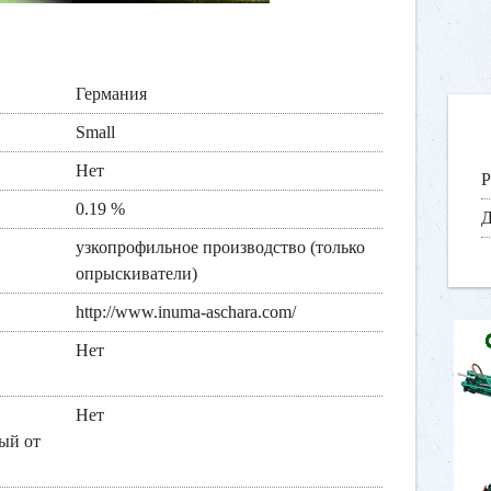
Германия
Small
Нет
Р
0.19 %
Д
узкопрофильное производство (только
опрыскиватели)
http://www.inuma-aschara.com/
Нет
Нет
ый от