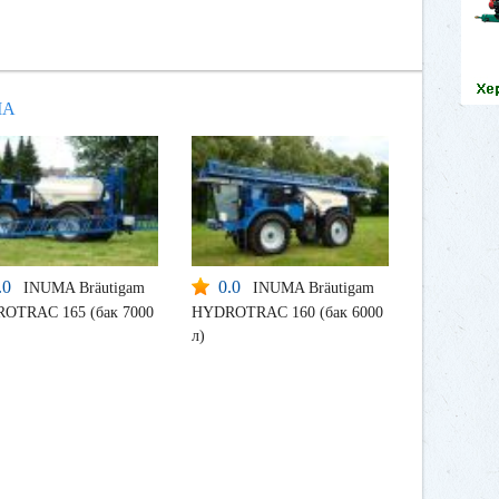
MA
.0
0.0
INUMA Bräutigam
INUMA Bräutigam
OTRAC 165 (бак 7000
HYDROTRAC 160 (бак 6000
л)