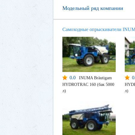
Модельный ряд компании
Самоходные опрыскиватели INU
0.0
0
INUMA Bräutigam
HYDROTRAC 160 (бак 5000
HYDR
л)
л)